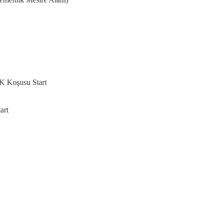
oşusu Start
rt