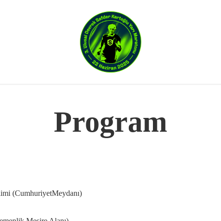
Program
imi (CumhuriyetMeydanı)
menlik Mesire Alanı)