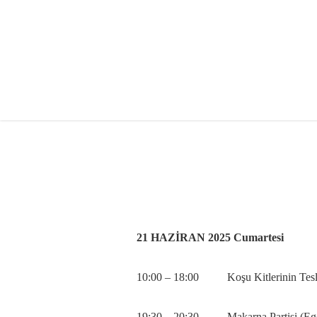
Skip
to
main
content
21 HAZİRAN 2025 Cumartesi
10:00 – 18:00 Koşu Kitlerinin Tesl
19:30 – 20:30 Makarna Partisi (Ege